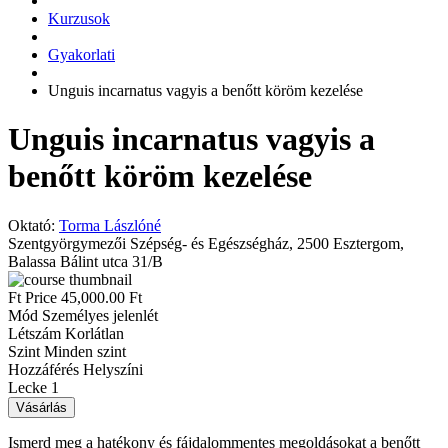
Kurzusok
Gyakorlati
Unguis incarnatus vagyis a benőtt köröm kezelése
Unguis incarnatus vagyis a
benőtt köröm kezelése
Oktató:
Torma Lászlóné
Szentgyörgymezői Szépség- és Egészségház, 2500 Esztergom,
Balassa Bálint utca 31/B
Ft
Price
45,000.00 Ft
Mód
Személyes jelenlét
Létszám
Korlátlan
Szint
Minden szint
Hozzáférés
Helyszíni
Lecke
1
Vásárlás
Ismerd meg a hatékony és fájdalommentes megoldásokat a benőtt