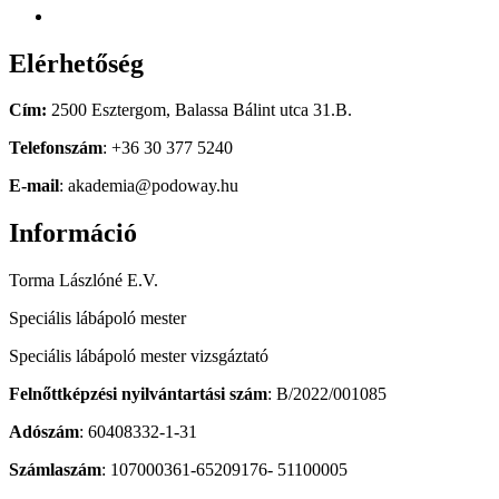
Elérhetőség
Cím:
2500 Esztergom, Balassa Bálint utca 31.B.
Telefonszám
: +36 30 377 5240
E-mail
: akademia@podoway.hu
Információ
Torma Lászlóné E.V.
Speciális lábápoló mester
Speciális lábápoló mester vizsgáztató
Felnőttképzési nyilvántartási szám
: B/2022/001085
Adószám
: 60408332-1-31
Számlaszám
: 107000361-65209176- 51100005