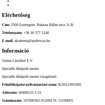
Elérhetőség
Cím:
2500 Esztergom, Balassa Bálint utca 31.B.
Telefonszám
: +36 30 377 5240
E-mail
: akademia@podoway.hu
Információ
Torma Lászlóné E.V.
Speciális lábápoló mester
Speciális lábápoló mester vizsgáztató
Felnőttképzési nyilvántartási szám
: B/2022/001085
Adószám
: 60408332-1-31
Számlaszám
: 107000361-65209176- 51100005