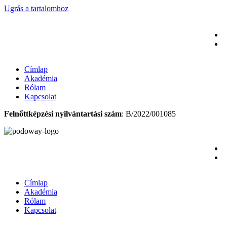
Ugrás a tartalomhoz
Címlap
Akadémia
Rólam
Kapcsolat
Felnőttképzési nyilvántartási szám
: B/2022/001085
Címlap
Akadémia
Rólam
Kapcsolat