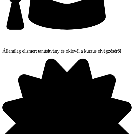
Államilag elismert tanúsítvány és oklevél a kurzus elvégzéséről