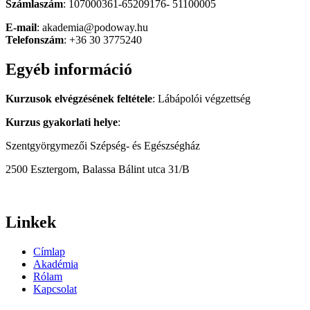
Számlaszám
: 107000361-65209176- 51100005
E-mail
: akademia@podoway.hu
Telefonszám
: +36 30 3775240
Egyéb információ
Kurzusok elvégzésének feltétele
: Lábápolói végzettség
Kurzus gyakorlati helye
:
Szentgyörgymezői Szépség- és Egészségház
2500 Esztergom, Balassa Bálint utca 31/B
Linkek
Címlap
Akadémia
Rólam
Kapcsolat